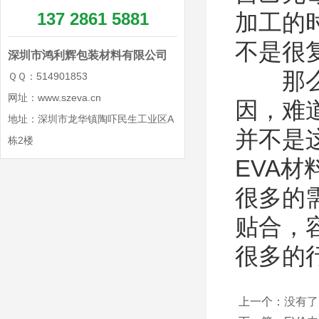
137 2861 5881
加工的
不是很
深圳市鸿利辉包装材料有限公司
那么E
ＱＱ：514901853
网址：www.szeva.cn
因，难
地址：深圳市龙华镇陶吓民生工业区A
并不是
栋2楼
EVA
很多的
贴合，
很多的
上一个：
没有了